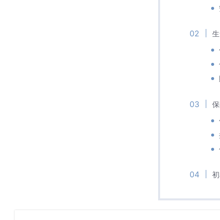
生
保
初