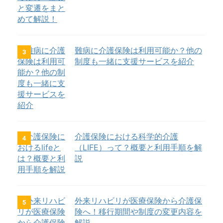
難病に介護保険は利用可能か？他の
3
制度も一緒に支援サービスを紹介
介護保険における科学的介護
4
（LIFE）って？概要と利用手順を解
説
外来リハビリが医療保険から介護保
5
険へ！移行期間や制度の変更内容を
解説