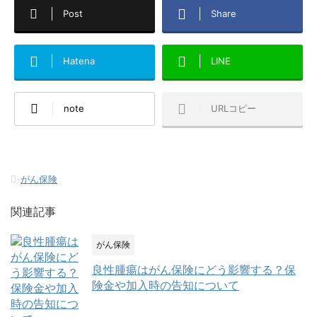
Post
Share
Hatena
LINE
note
URLコピー
-
がん保険
関連記事
がん保険
良性腫瘍はがん保険にどう影響する？保
険金や加入時の告知について